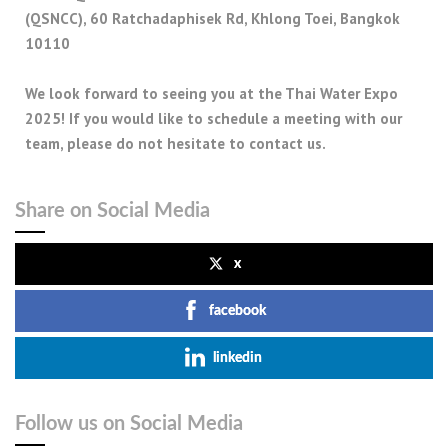
(QSNCC), 60 Ratchadaphisek Rd, Khlong Toei, Bangkok
10110
We look forward to seeing you at the Thai Water Expo
2025! If you would like to schedule a meeting with our
team, please do not hesitate to contact us.
Share on Social Media
x
facebook
linkedin
Follow us on Social Media